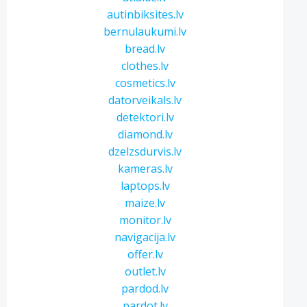
autinbiksites.lv
bernulaukumi.lv
bread.lv
clothes.lv
cosmetics.lv
datorveikals.lv
detektori.lv
diamond.lv
dzelzsdurvis.lv
kameras.lv
laptops.lv
maize.lv
monitor.lv
navigacija.lv
offer.lv
outlet.lv
pardod.lv
pardot.lv