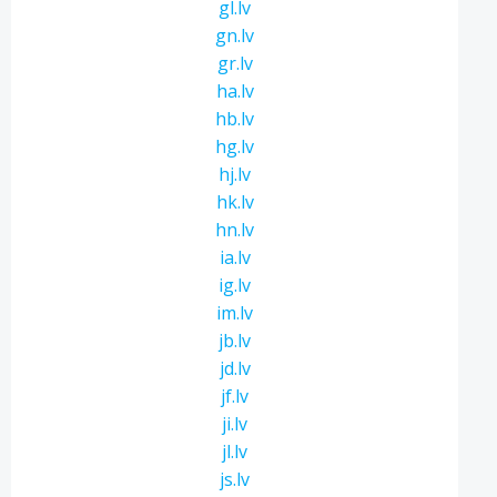
gl.lv
gn.lv
gr.lv
ha.lv
hb.lv
hg.lv
hj.lv
hk.lv
hn.lv
ia.lv
ig.lv
im.lv
jb.lv
jd.lv
jf.lv
ji.lv
jl.lv
js.lv