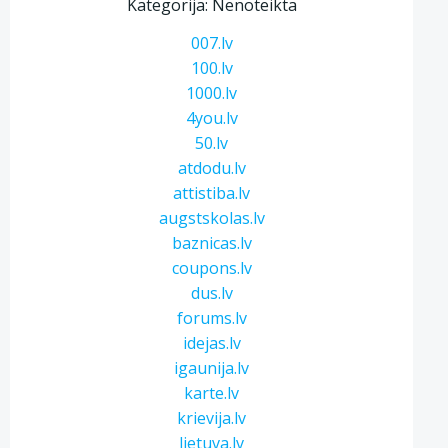
Kategorija: Nenoteikta
007.lv
100.lv
1000.lv
4you.lv
50.lv
atdodu.lv
attistiba.lv
augstskolas.lv
baznicas.lv
coupons.lv
dus.lv
forums.lv
idejas.lv
igaunija.lv
karte.lv
krievija.lv
lietuva.lv