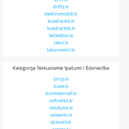
drifts.lv
elektromobili.lv
kvadracikli.lv
kvadracikls.lv
lietiediski.lv
taksi.lv
taksometri.lv
Kategorija: Nekustamie īpašumi / Būvniecība
biroji.lv
buve.lv
buvmateriali.lv
celtnieks.lv
celubuve.lv
cements.lv
dzivokli.lv