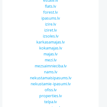
estate.lv
flats.lv
forest.lv
ipasums.lv
izire.lv
iziret.lv
izsoles.lv
karkasamajas.lv
kokamajas.lv
majas.lv
mezi.lv
mezsaimnieciba.lv
nams.lv
nekustamaisipasums.lv
nekustamie-ipasumi.lv
ofiss.lv
properties.lv
telpa.lv