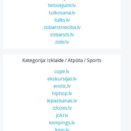
tetovejumi.lv
tulkosana.lv
tulks.lv
zobarstnieciba.lv
zobarsts.lv
zobi.lv
Kategorija: Izklaide / Atpūta / Sports
cope.lv
ekskursijas.lv
erotic.lv
hiphop.lv
iepazisanas.lv
izlozes.lv
joki.lv
kempings.lv
kino.lv