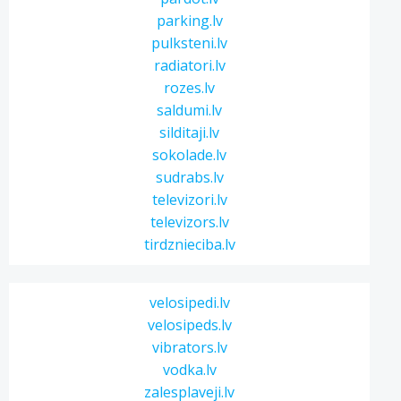
parking.lv
pulksteni.lv
radiatori.lv
rozes.lv
saldumi.lv
silditaji.lv
sokolade.lv
sudrabs.lv
televizori.lv
televizors.lv
tirdznieciba.lv
velosipedi.lv
velosipeds.lv
vibrators.lv
vodka.lv
zalesplaveji.lv