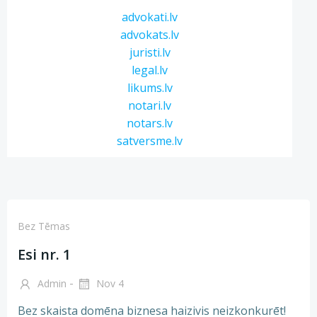
advokati.lv
advokats.lv
juristi.lv
legal.lv
likums.lv
notari.lv
notars.lv
satversme.lv
Bez Tēmas
Esi nr. 1
-
Admin
Nov 4
Bez skaista domēna biznesa haizivis neizkonkurēt!