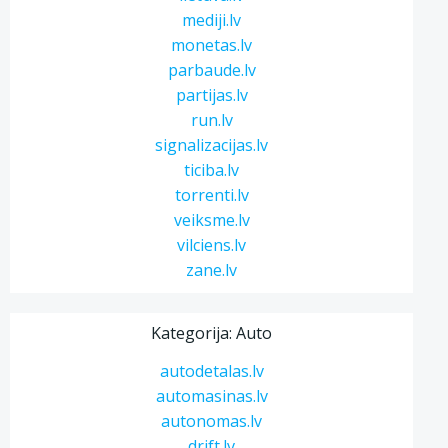
mediji.lv
monetas.lv
parbaude.lv
partijas.lv
run.lv
signalizacijas.lv
ticiba.lv
torrenti.lv
veiksme.lv
vilciens.lv
zane.lv
Kategorija: Auto
autodetalas.lv
automasinas.lv
autonomas.lv
drift.lv