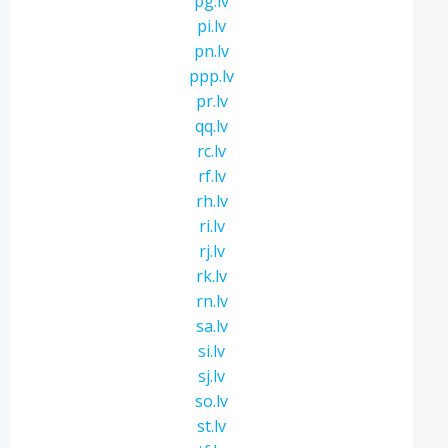
pg.lv
pi.lv
pn.lv
ppp.lv
pr.lv
qq.lv
rc.lv
rf.lv
rh.lv
ri.lv
rj.lv
rk.lv
rn.lv
sa.lv
si.lv
sj.lv
so.lv
st.lv