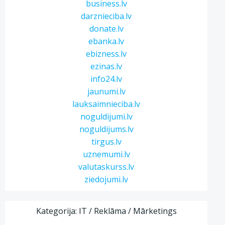
business.lv
darznieciba.lv
donate.lv
ebanka.lv
ebizness.lv
ezinas.lv
info24.lv
jaunumi.lv
lauksaimnieciba.lv
noguldijumi.lv
noguldijums.lv
tirgus.lv
uznemumi.lv
valutaskurss.lv
ziedojumi.lv
Kategorija: IT / Reklāma / Mārketings