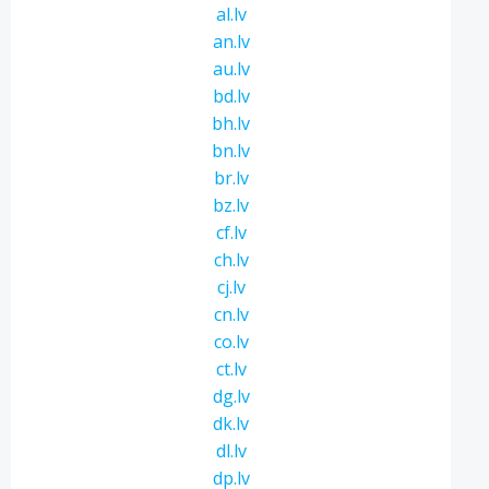
al.lv
an.lv
au.lv
bd.lv
bh.lv
bn.lv
br.lv
bz.lv
cf.lv
ch.lv
cj.lv
cn.lv
co.lv
ct.lv
dg.lv
dk.lv
dl.lv
dp.lv