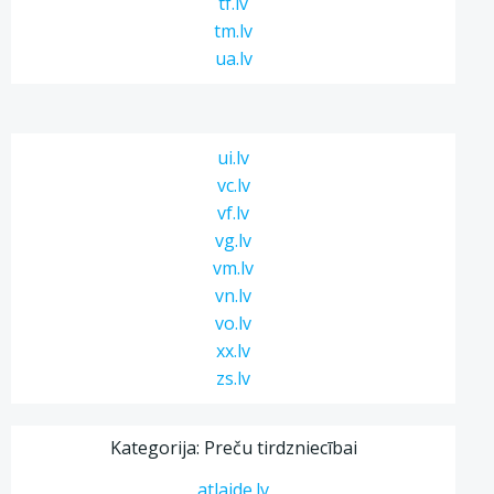
tf.lv
tm.lv
ua.lv
ui.lv
vc.lv
vf.lv
vg.lv
vm.lv
vn.lv
vo.lv
xx.lv
zs.lv
Kategorija: Preču tirdzniecībai
atlaide.lv