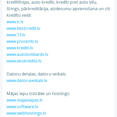
kredītlīnijas, auto kredīti, kredīti pret auto ķīlu,
līzings, pārkreditācija, aizdevumu apvienošana un citi
kredītu veidi:
www.ic.lv
www.bestcredit.lv
www.13.lv
www.procents.lv
www.krediti.lv
www.autolombards.lv
www.ekokredits.lv
Datoru detaļas, datoru veikals:
www.datoruveikals.lv
Mājas lapu izstrāde un hostings:
www.majaslapas.lv
www.software.lv
www.webhostings.lv