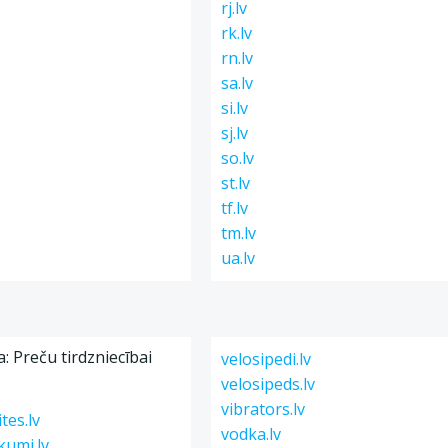
rj.lv
rk.lv
rn.lv
sa.lv
si.lv
sj.lv
so.lv
st.lv
tf.lv
tm.lv
ua.lv
a: Preču tirdzniecībai
velosipedi.lv
velosipeds.lv
vibrators.lv
tes.lv
vodka.lv
kumi.lv