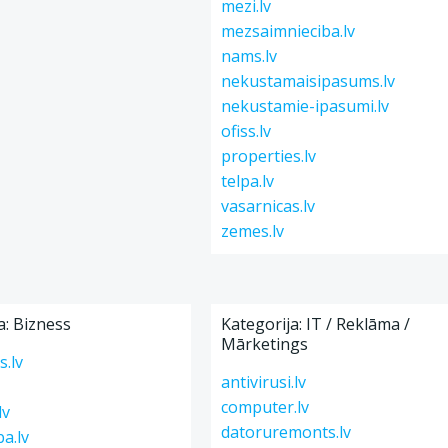
mezi.lv
mezsaimnieciba.lv
nams.lv
nekustamaisipasums.lv
nekustamie-ipasumi.lv
ofiss.lv
properties.lv
telpa.lv
vasarnicas.lv
zemes.lv
a: Bizness
Kategorija: IT / Reklāma /
Mārketings
.lv
antivirusi.lv
computer.lv
lv
datoruremonts.lv
ba.lv