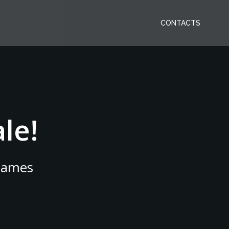
CONTACTS
le!
names