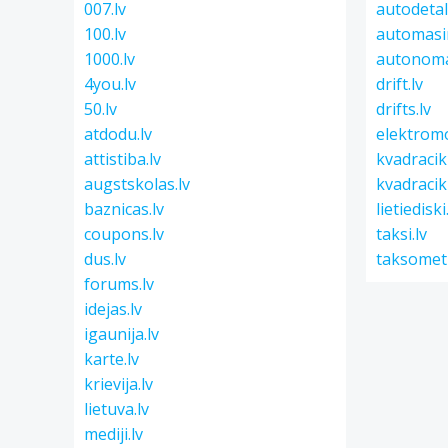
007.lv
autodetal
100.lv
automasi
1000.lv
autonoma
4you.lv
drift.lv
50.lv
drifts.lv
atdodu.lv
elektromo
attistiba.lv
kvadracikl
augstskolas.lv
kvadracikl
baznicas.lv
lietiediski
coupons.lv
taksi.lv
dus.lv
taksometr
forums.lv
idejas.lv
igaunija.lv
karte.lv
krievija.lv
lietuva.lv
mediji.lv