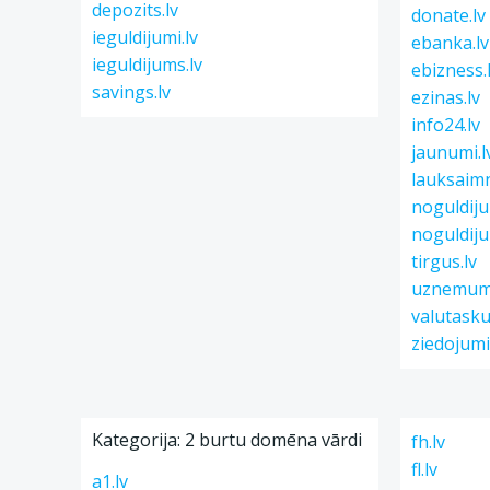
depozits.lv
donate.lv
ieguldijumi.lv
ebanka.lv
ieguldijums.lv
ebizness.
savings.lv
ezinas.lv
info24.lv
jaunumi.l
lauksaimn
noguldiju
noguldiju
tirgus.lv
uznemumi
valutasku
ziedojumi
Kategorija: 2 burtu domēna vārdi
fh.lv
fl.lv
a1.lv