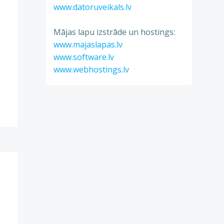
www.datoruveikals.lv
Mājas lapu izstrāde un hostings:
www.majaslapas.lv
www.software.lv
www.webhostings.lv