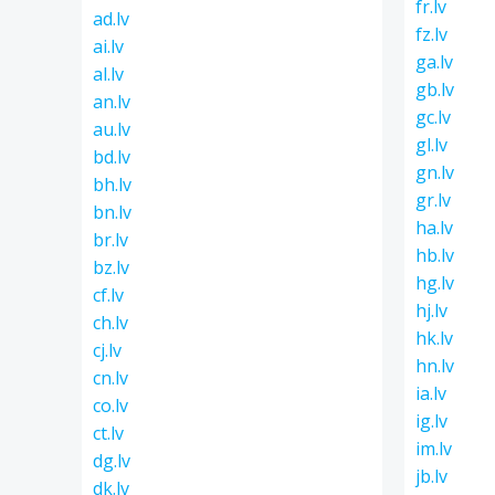
fr.lv
ad.lv
fz.lv
ai.lv
ga.lv
al.lv
gb.lv
an.lv
gc.lv
au.lv
gl.lv
bd.lv
gn.lv
bh.lv
gr.lv
bn.lv
ha.lv
br.lv
hb.lv
bz.lv
hg.lv
cf.lv
hj.lv
ch.lv
hk.lv
cj.lv
hn.lv
cn.lv
ia.lv
co.lv
ig.lv
ct.lv
im.lv
dg.lv
jb.lv
dk.lv