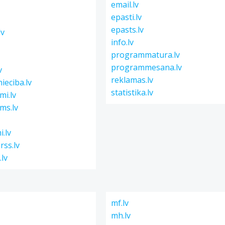
email.lv
epasti.lv
epasts.lv
lv
info.lv
programmatura.lv
programmesana.lv
v
reklamas.lv
ieciba.lv
statistika.lv
mi.lv
ms.lv
.lv
rss.lv
.lv
mf.lv
mh.lv