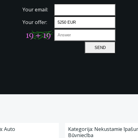
Your email:
Your offer:
a: Auto
Kategorija: Nekustamie īpašum
Būvniecība