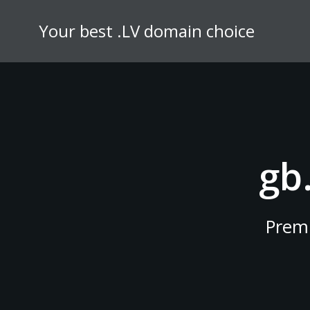
Skip
to
Your best .LV domain choice
content
gb
Prem