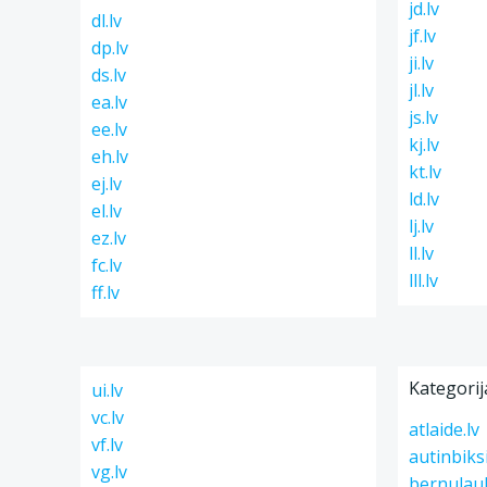
jd.lv
dl.lv
jf.lv
dp.lv
ji.lv
ds.lv
jl.lv
ea.lv
js.lv
ee.lv
kj.lv
eh.lv
kt.lv
ej.lv
ld.lv
el.lv
lj.lv
ez.lv
ll.lv
fc.lv
lll.lv
ff.lv
Kategorij
ui.lv
vc.lv
atlaide.lv
vf.lv
autinbiksi
vg.lv
bernulau