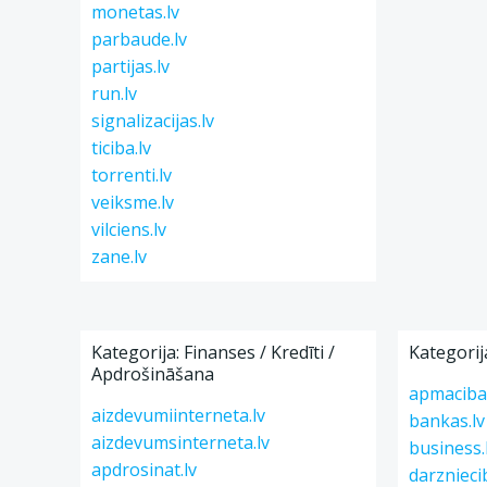
monetas.lv
parbaude.lv
partijas.lv
run.lv
signalizacijas.lv
ticiba.lv
torrenti.lv
veiksme.lv
vilciens.lv
zane.lv
Kategorija: Finanses / Kredīti /
Kategorij
Apdrošināšana
apmacibas
aizdevumiinterneta.lv
bankas.lv
aizdevumsinterneta.lv
business.
apdrosinat.lv
darznieci