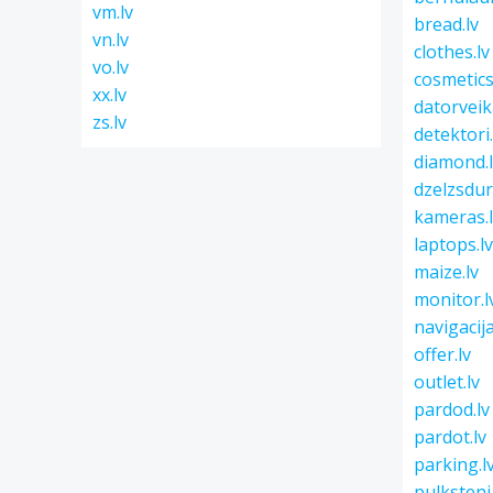
vm.lv
bread.lv
vn.lv
clothes.lv
vo.lv
cosmetics
xx.lv
datorveika
zs.lv
detektori.
diamond.
dzelzsdurv
kameras.
laptops.l
maize.lv
monitor.l
navigacija
offer.lv
outlet.lv
pardod.lv
pardot.lv
parking.l
pulksteni.