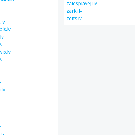
zalesplaveji.lv
zarki.lv
zelts.lv
.lv
ls.lv
lv
lv
is.lv
lv
v
v
.lv
v
lv