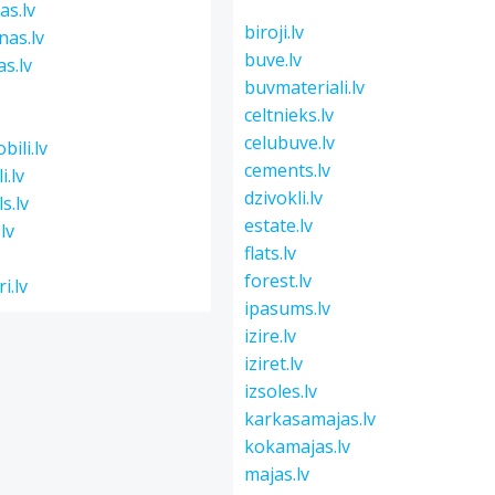
as.lv
biroji.lv
nas.lv
buve.lv
s.lv
buvmateriali.lv
celtnieks.lv
celubuve.lv
bili.lv
cements.lv
i.lv
dzivokli.lv
s.lv
estate.lv
.lv
flats.lv
forest.lv
i.lv
ipasums.lv
izire.lv
iziret.lv
izsoles.lv
karkasamajas.lv
kokamajas.lv
majas.lv