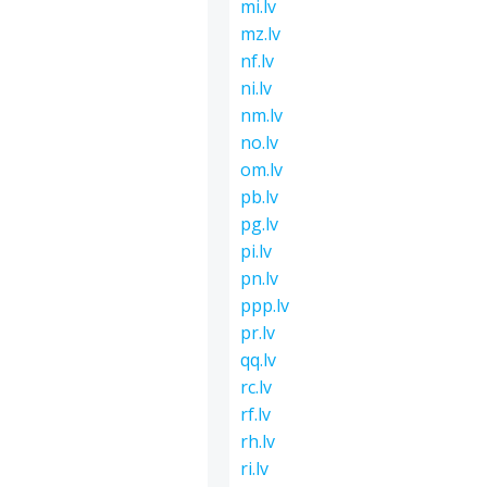
mi.lv
mz.lv
nf.lv
ni.lv
nm.lv
no.lv
om.lv
pb.lv
pg.lv
pi.lv
pn.lv
ppp.lv
pr.lv
qq.lv
rc.lv
rf.lv
rh.lv
ri.lv